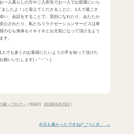
お一人暮らしの方やご入所先でお一人でお部屋にいら
てましたよ！｣と迎えてくださることに、1人で過ごさ
添い、会話をすることで、笑顔になれたり、あたたか
安心されたり、私たちリラクゼーションサービスは単
様の心も身体もイキイキとお元気になって頂けるよう
ます。
1人でも多くのお客様にたいようの手を知って頂けた
願いいたします(﹡ˆ﹀ˆ﹡)
の家～ブログ～
| 投稿日:
2018年6月23日
|
今日も暑かったですね(^_^;)☆彡.。
→