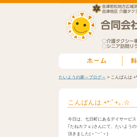
たいようの家～ブログ～
> こんばんは.+*:
こんばんは.+*:ﾟ+｡.☆
今日は、七日町にあるデイサービス
｢たねカフェ｣さんにて、たいよう
頂きました(﹡ˆ﹀ˆ﹡)