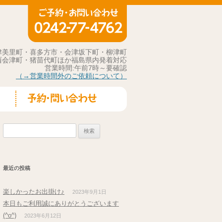
津美里町・喜多方市・会津坂下町・柳津町
西会津町・猪苗代町ほか福島県内発着対応
営業時間:午前7時～要確認
（→営業時間外のご依頼について）
検索:
最近の投稿
楽しかったお出掛け♪
2023年9月1日
本日もご利用誠にありがとうございます
(^o^)
2023年6月12日