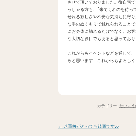
させて頂いておりました。御自宅で
っしゃる方も、｢来てくれのを待っ
せれる寂しさや不安な気持ちに寄り
な手のぬくもりで触れられることで
にお身体に触れるだけでなく、お客
な大切な役目でもあると思っており
これからもイベントなどを通して、
らと思います！これからもよろしくお
カテゴリー:
たいよう
投稿ナビゲーション
←
八重桜がとっても綺麗です♪♪