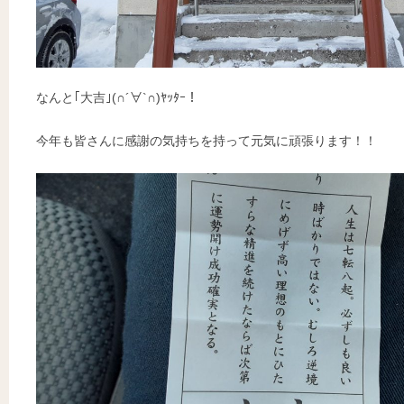
なんと｢大吉｣(∩´∀`∩)ﾔｯﾀｰ！
今年も皆さんに感謝の気持ちを持って元気に頑張ります！！