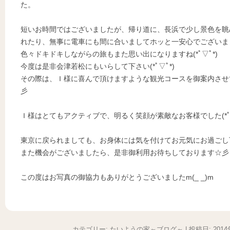
た。
短いお時間ではございましたが、帰り道に、長浜で少し景色を眺
れたり、無事に電車にも間に合いましてホッと一安心でございま
色々ドキドキしながらの旅もまた思い出になりますね(*ﾟ▽ﾟ*)
今度は是非会津若松にもいらして下さい(*ﾟ▽ﾟ*)
その際は、Ｉ様に喜んで頂けますような観光コースを御案内させ
彡
Ｉ様はとてもアクティブで、明るく笑顔が素敵なお客様でした(*ﾟ▽
東京に戻られましても、お身体には気を付けてお元気にお過ごし
また機会がございましたら、是非御利用お待ちしております☆彡
この度はお写真の御協力もありがとうございましたm(_ _)m
カテゴリー:
たいようの家～ブログ～
| 投稿日:
201