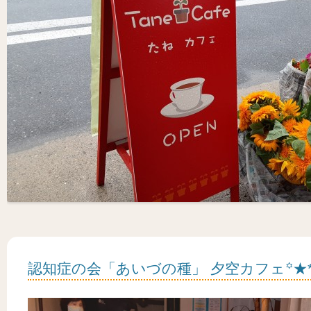
認知症の会「あいづの種」 夕空カフェ꙳★*