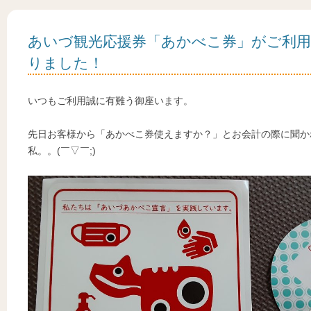
あいづ観光応援券「あかべこ券」がご利
りました！
いつもご利用誠に有難う御座います。
先日お客様から「あかべこ券使えますか？」とお会計の際に聞か
私。。(￣▽￣;)